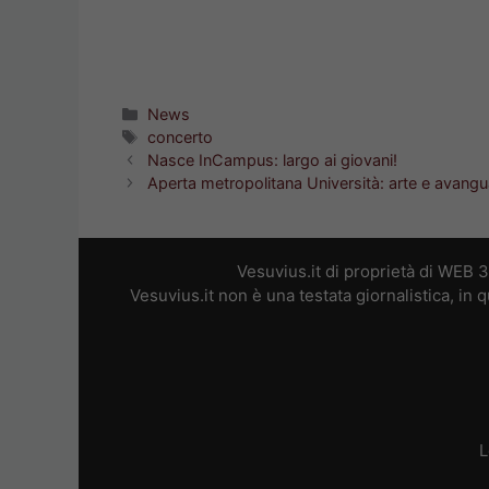
Categorie
News
Tag
concerto
Nasce InCampus: largo ai giovani!
Aperta metropolitana Università: arte e avangu
Vesuvius.it di proprietà di WEB 
Vesuvius.it non è una testata giornalistica, in
L