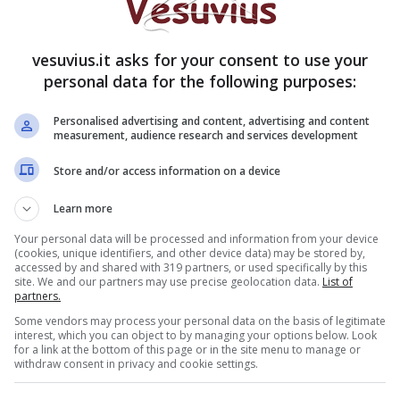
vesuvius.it asks for your consent to use your
personal data for the following purposes:
Personalised advertising and content, advertising and content
measurement, audience research and services development
ues, Soul
e Jazz, senza mai tralasciare il tocco
Store and/or access information on a device
e rende personalissima
ogni sua interpretazione. È
so di calcare moltissimi palcoscenici importanti
Learn more
, nonostante la sua giovane età, ha avuto la
Your personal data will be processed and information from your device
l New England durante la manifestazione “The
(cookies, unique identifiers, and other device data) may be stored by,
accessed by and shared with 319 partners, or used specifically by this
i Parigi.
site. We and our partners may use precise geolocation data.
List of
partners.
Some vendors may process your personal data on the basis of legitimate
interest, which you can object to by managing your options below. Look
for a link at the bottom of this page or in the site menu to manage or
withdraw consent in privacy and cookie settings.