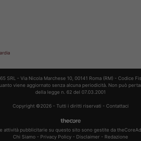
ardia
365 SRL - Via Nicola Marchese 10, 00141 Roma (RM) - Codice Fis
 quanto viene aggiornato senza alcuna periodicità. Non può perta
della legge n. 62 del 07.03.2001
Copyright ©2026 - Tutti i diritti riservati -
Contattaci
e attività pubblicitarie su questo sito sono gestite da theCoreA
Chi Siamo
-
Privacy Policy
-
Disclaimer
-
Redazione