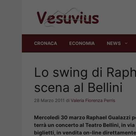
Vai
al
contenuto
CRONACA
ECONOMIA
NEWS
Lo swing di Raph
scena al Bellini
28 Marzo 2011
di
Valeria Fiorenza Perris
Mercoledì 30 marzo R
aphael Gualazzi por
terrà un concerto al Teatro Bellin
i, in vi
biglietti, in vendita on-line direttamente 