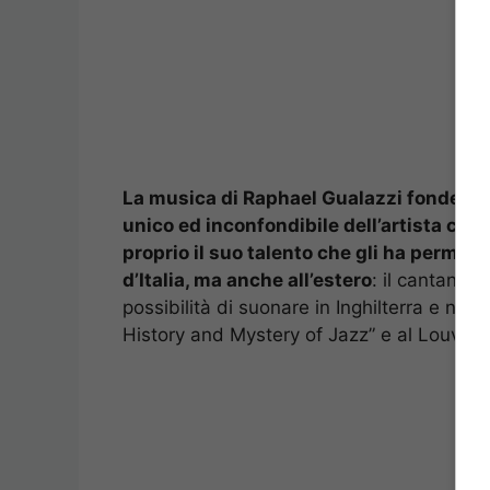
La musica di Raphael Gualazzi
fonde Bl
unico ed inconfondibile dell’artista ch
proprio il suo talento che gli ha permes
d’Italia, ma anche all’estero
: il cantante
possibilità di suonare in Inghilterra e ne
History and Mystery of Jazz” e al Louvre d