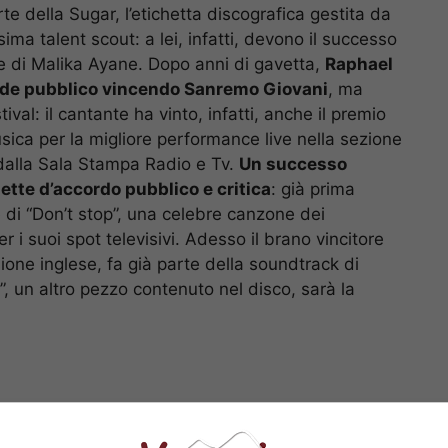
te della Sugar, l’etichetta discografica gestita da
ima talent scout: a lei, infatti, devono il successo
o e di Malika Ayane. Dopo anni di gavetta,
Raphael
rande pubblico vincendo Sanremo Giovani
, ma
ival: il cantante ha vinto, infatti, anche il premio
usica per la migliore performance live nella sezione
 dalla Sala Stampa Radio e Tv.
Un successo
ette d’accordo pubblico e critica
: già prima
 di “Don’t stop”, una celebre canzone dei
 i suoi spot televisivi. Adesso il brano vincitore
rsione inglese, fa già parte della soundtrack di
, un altro pezzo contenuto nel disco, sarà la