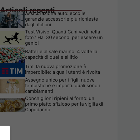
Articoli recenti
Assicurazione auto: ecco le
garanzie accessorie più richieste
dagli italiani
Test Visivo: Quanti Cani vedi nella
foto? Hai 30 secondi per essere un
genio!
Batterie al sale marino: 4 volte la
capacità di quelle al litio
Tim, la nuova promozione è
imperdibile: a quali utenti è rivolta
Assegno unico per i figli, nuove
tempistiche e importi: quali sono i
cambiamenti
Conchiglioni ripieni al forno: un
primo piatto sfizioso per la vigilia di
Capodanno