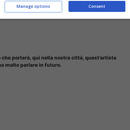
Manage options
Consent
che porterà, qui nella nostra città, quest’artista
 molto parlare in futuro.