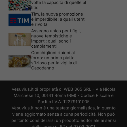
volte la capacità di quelle al
litio
Tim, la nuova promozione
è imperdibile: a quali utenti
è rivolta
Assegno unico per i figli,
nuove tempistiche e
importi: quali sono i
cambiamenti
Conchiglioni ripieni al
forno: un primo piatto
sfizioso per la vigilia di
Capodanno
Vesuvius.it di proprietà di WEB 365 SRL - Via Nicola
Marchese 10, 00141 Roma (RM) - Codice Fiscale e
Partita I.V.A. 12279101005
Vesuvius.it non è una testata giornalistica, in quanto
viene aggiornato senza alcuna periodicità. Non può
pertanto considerarsi un prodotto editoriale ai sensi
della legge n. 62 del 07.03.2001