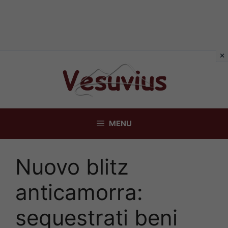
Vai
al
contenuto
MENU
Nuovo blitz
anticamorra:
sequestrati beni