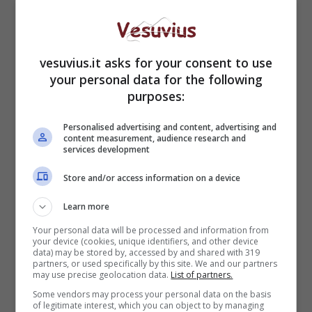
riuscendo a fornire armi di ogni genere ai
casalesi durante la storica faida tra il clan di
“Sandokan” e i “
bardelliniani
“. Il De Angelis, per
le sue doti imprenditoriali e capacità nell’
vesuvius.it asks for your consent to use
intermediazione bancaria, riuscì ad ottenere la
your personal data for the following
purposes:
nomina di “incaricato diretto” di Schiavone,
operando
investimenti in Italia e all’ estero
dei
Personalised advertising and content, advertising and
capitali illecitamente acquisiti dal clan.
content measurement, audience research and
services development
Store and/or access information on a device
Learn more
Your personal data will be processed and information from
your device (cookies, unique identifiers, and other device
data) may be stored by, accessed by and shared with 319
partners, or used specifically by this site. We and our partners
may use precise geolocation data.
List of partners.
Some vendors may process your personal data on the basis
of legitimate interest, which you can object to by managing