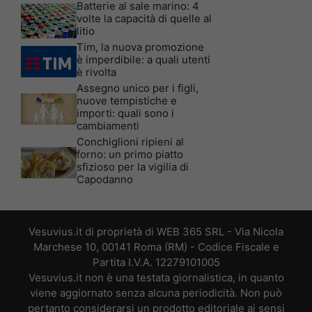
Batterie al sale marino: 4
volte la capacità di quelle al
litio
Tim, la nuova promozione
è imperdibile: a quali utenti
è rivolta
Assegno unico per i figli,
nuove tempistiche e
importi: quali sono i
cambiamenti
Conchiglioni ripieni al
forno: un primo piatto
sfizioso per la vigilia di
Capodanno
Vesuvius.it di proprietà di WEB 365 SRL - Via Nicola
Marchese 10, 00141 Roma (RM) - Codice Fiscale e
Partita I.V.A. 12279101005
Vesuvius.it non è una testata giornalistica, in quanto
viene aggiornato senza alcuna periodicità. Non può
pertanto considerarsi un prodotto editoriale ai sensi