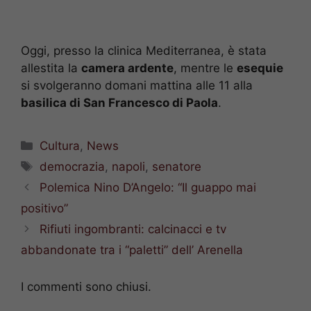
Oggi, presso la clinica Mediterranea, è stata
allestita la
camera ardente
, mentre le
esequie
si svolgeranno domani mattina alle 11 alla
basilica di San Francesco di Paola
.
Categorie
Cultura
,
News
Tag
democrazia
,
napoli
,
senatore
Polemica Nino D’Angelo: “Il guappo mai
positivo”
Rifiuti ingombranti: calcinacci e tv
abbandonate tra i “paletti” dell’ Arenella
I commenti sono chiusi.