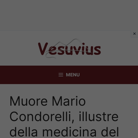
Vai
al
contenuto
MENU
Muore Mario
Condorelli, illustre
della medicina del