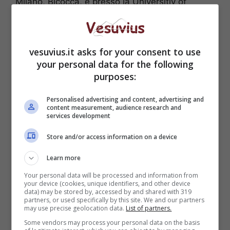
Milano, Bicocca, e presso la Universitiy of
California San Diego, oltre che direttore del
dipartimento di Medicina del consiglio nazionale
delle ricerche.
vesuvius.it asks for your consent to use
your personal data for the following
All’inizio degli anni Ottanta, Condorelli
purposes:
intraprese una
carriera politica
che lo vide
senatore eletto nella fila di
Democrazia
Personalised advertising and content, advertising and
cristiana
.
content measurement, audience research and
services development
Messaggio di cordoglio anche dal Presidente
Store and/or access information on a device
della Repubblica,
Giorgio Napolitano
, che ne
loda “la
dedizione alla causa del progresso
Learn more
della medicina
e dell’organizzazione sanitaria,
Your personal data will be processed and information from
la sua qualificata e sobria partecipazione alla
your device (cookies, unique identifiers, and other device
data) may be stored by, accessed by and shared with 319
vita pubblica, il suo alto
senso della
partners, or used specifically by this site. We and our partners
democrazia e del bene comune
, che gli
may use precise geolocation data.
List of partners.
avevano procurato il generale apprezzamento e
Some vendors may process your personal data on the basis