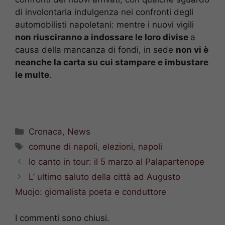
di involontaria indulgenza nei confronti degli
automobilisti napoletani: mentre i nuovi vigili
non riusciranno a indossare le loro divise
a
causa della mancanza di fondi, in sede
non vi è
neanche la carta su cui stampare e imbustare
le multe
.
Categorie
Cronaca
,
News
Tag
comune di napoli
,
elezioni
,
napoli
Io canto in tour: il 5 marzo al Palapartenope
L’ ultimo saluto della città ad Augusto
Muojo: giornalista poeta e conduttore
I commenti sono chiusi.