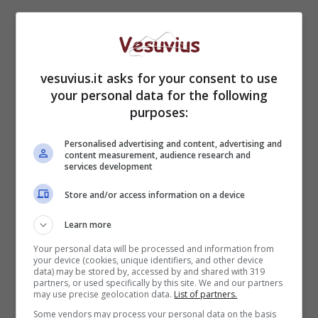
vesuvius.it asks for your consent to use
your personal data for the following
purposes:
Personalised advertising and content, advertising and
Nonostante sulla vicenda vi sia un certo riserbo,
content measurement, audience research and
trapelano fonti e testimonianze ben mirate su
services development
accordi tra vigili corrotti e commercianti, che, in
Store and/or access information on a device
vista del bottino, non tardano a sovvertire le
proprie idee in fatto di elezioni.
Learn more
Your personal data will be processed and information from
Si parla, infatti, di pacchetti di voto contenenti
your device (cookies, unique identifiers, and other device
circa
250 nomi alla volta
, che il titolare
data) may be stored by, accessed by and shared with 319
partners, or used specifically by this site. We and our partners
d’azienda o di negozio di turno avrebbe poi
may use precise geolocation data.
List of partners.
rigirato al vigile
ben compilati.
Some vendors may process your personal data on the basis