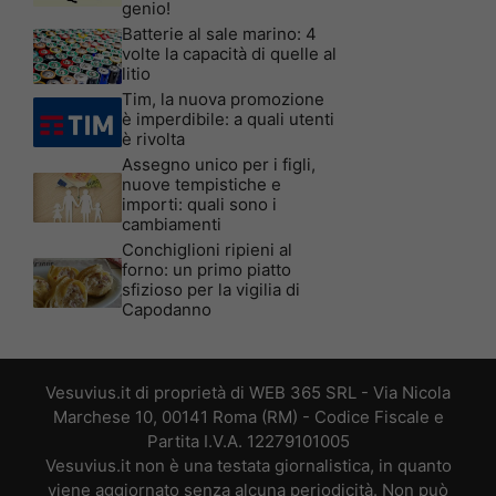
genio!
Batterie al sale marino: 4
volte la capacità di quelle al
litio
Tim, la nuova promozione
è imperdibile: a quali utenti
è rivolta
Assegno unico per i figli,
nuove tempistiche e
importi: quali sono i
cambiamenti
Conchiglioni ripieni al
forno: un primo piatto
sfizioso per la vigilia di
Capodanno
Vesuvius.it di proprietà di WEB 365 SRL - Via Nicola
Marchese 10, 00141 Roma (RM) - Codice Fiscale e
Partita I.V.A. 12279101005
Vesuvius.it non è una testata giornalistica, in quanto
viene aggiornato senza alcuna periodicità. Non può