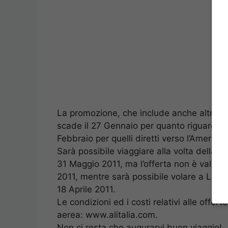
La promozione, che include anche altri iti
scade il 27 Gennaio per quanto riguarda i v
Febbraio per quelli diretti verso l’America 
Sarà possibile viaggiare alla volta della F
31 Maggio 2011, ma l’offerta non è valida 
2011, mentre sarà possibile volare a Los 
18 Aprile 2011.
Le condizioni ed i costi relativi alle offer
aerea: www.alitalia.com.
Non ci resta che augurarvi buon viaggio!