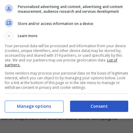
Personalised advertising and content, advertising and content
measurement, audience research and services development
Store and/or access information on a device
Learn more
Your personal data will be processed and information from your device
(cookies, unique identifiers, and other device data) may be stored by,
accessed by and shared with 319 partners, or used specifically by this
site. We and our partners may use precise geolocation data.
List of
partners.
nerari con partenza da Roma ed altre città italiane,
oli diretti verso la capitale francese ed il 2
Some vendors may process your personal data on the basis of legitimate
interest, which you can object to by managing your options below. Look
del nord.
for a link at the bottom of this page or in the site menu to manage or
withdraw consent in privacy and cookie settings.
rancia nei periodi compresi tra il 01 Febbraio 2011 al
per la settimana compresa tra il 20 ed il 27 Aprile
Angeles nel periodo che va dal 3 Febbraio 2011 al
Manage options
Consent
te sono disponibili sul sito ufficiale della compagnia