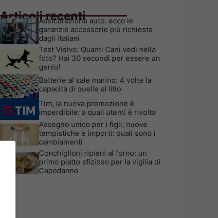
Articoli recenti
Assicurazione auto: ecco le
garanzie accessorie più richieste
dagli italiani
Test Visivo: Quanti Cani vedi nella
foto? Hai 30 secondi per essere un
genio!
Batterie al sale marino: 4 volte la
capacità di quelle al litio
Tim, la nuova promozione è
imperdibile: a quali utenti è rivolta
Assegno unico per i figli, nuove
tempistiche e importi: quali sono i
cambiamenti
Conchiglioni ripieni al forno: un
primo piatto sfizioso per la vigilia di
Capodanno