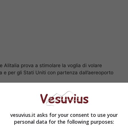
e Alitalia prova a stimolare la voglia di volare
 e per gli Stati Uniti con partenza dall’aereoporto
 degli utenti 180.000 biglietti a prezzi speciali;
vuole raggiungere Parigi da Capodichino e 30.000
oceano verso la città di Los Angeles.
vesuvius.it asks for your consent to use your
personal data for the following purposes: