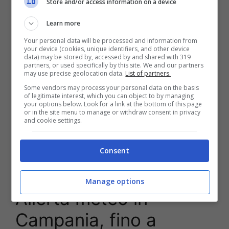
Store and/or access information on a device
25 Settembre 2022
di
Mary Ingrosso
Learn more
Arriva davvero l’autunno: perturbazioni in arrivo
Your personal data will be processed and information from
e calo delle temperature, previsioni meteo di
your device (cookies, unique identifiers, and other device
data) may be stored by, accessed by and shared with 319
Napoli e della Campania. Un lieve aumento
partners, or used specifically by this site. We and our partners
may use precise geolocation data.
List of partners.
delle temperature si era fatto sentire nelle
ultime giornate sulla penisola. Ma l’autunno è
Some vendors may process your personal data on the basis
of legitimate interest, which you can object to by managing
davvero arrivato: si attende un nuovo calo che
your options below. Look for a link at the bottom of this page
farà immergere lo stivale nella nuova stagione.
or in the site menu to manage or withdraw consent in privacy
and cookie settings.
Le regioni del Sud saranno interessate …
Leggi
tutto
Consent
Categorie
Meteo e Servizi
Manage options
Allerta meteo in
Campania, fino a