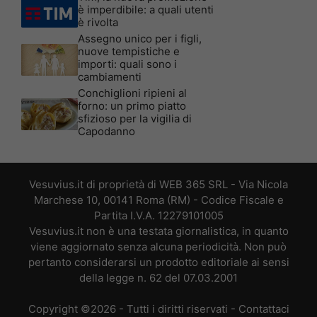
è imperdibile: a quali utenti
è rivolta
Assegno unico per i figli,
nuove tempistiche e
importi: quali sono i
cambiamenti
Conchiglioni ripieni al
forno: un primo piatto
sfizioso per la vigilia di
Capodanno
Vesuvius.it di proprietà di WEB 365 SRL - Via Nicola
Marchese 10, 00141 Roma (RM) - Codice Fiscale e
Partita I.V.A. 12279101005
Vesuvius.it non è una testata giornalistica, in quanto
viene aggiornato senza alcuna periodicità. Non può
pertanto considerarsi un prodotto editoriale ai sensi
della legge n. 62 del 07.03.2001
Copyright ©2026 - Tutti i diritti riservati -
Contattaci