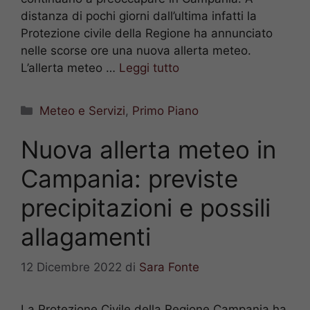
distanza di pochi giorni dall’ultima infatti la
Protezione civile della Regione ha annunciato
nelle scorse ore una nuova allerta meteo.
L’allerta meteo …
Leggi tutto
Categorie
Meteo e Servizi
,
Primo Piano
Nuova allerta meteo in
Campania: previste
precipitazioni e possili
allagamenti
12 Dicembre 2022
di
Sara Fonte
La Protezione Civile della Regione Campania ha