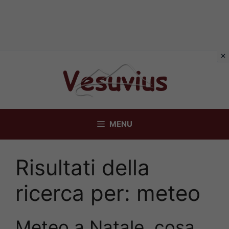
Vai
al
contenuto
MENU
Risultati della
ricerca per:
meteo
Meteo a Natale, cosa