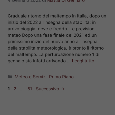
4 Gennaio 2022
di
Mattia Di Gennaro
Graduale ritorno del maltempo in Italia, dopo un
inizio del 2022 all’insegna della stabilità: in
arrivo pioggia, neve e freddo. Le previsioni
meteo Dopo una fase finale del 2021 ed un
primissimo inizio del nuovo anno all’insegna
della stabilità meteorologica, è pronto il ritorno
del maltempo. La perturbazione numero 1 di
gennaio sta infatti arrivando …
Leggi tutto
Categorie
Meteo e Servizi
,
Primo Piano
Pagina
Pagina
Pagina
1
2
…
51
Successivo
→